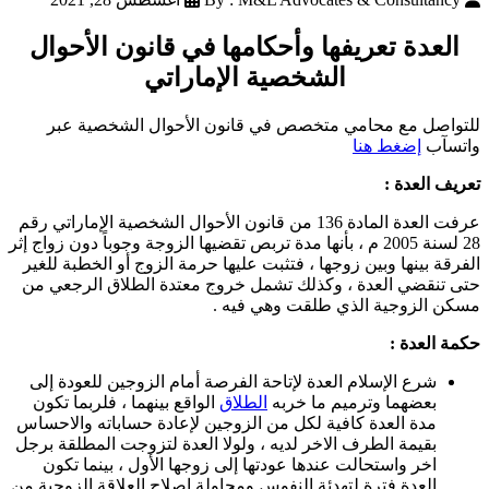
العدة تعريفها وأحكامها في قانون الأحوال
الشخصية الإماراتي
للتواصل مع محامي متخصص في قانون الأحوال الشخصية عبر
واتسآب
إضغط هنا
تعريف العدة :
عرفت العدة المادة 136 من قانون الأحوال الشخصية الإماراتي رقم
28 لسنة 2005 م ، بأنها مدة تربص تقضيها الزوجة وجوباً دون زواج إثر
الفرقة بينها وبين زوجها ، فتثبت عليها حرمة الزوج أو الخطبة للغير
حتى تنقضي العدة ، وكذلك تشمل خروج معتدة الطلاق الرجعي من
مسكن الزوجية الذي طلقت وهي فيه .
حكمة العدة :
شرع الإسلام العدة لإتاحة الفرصة أمام الزوجين للعودة إلى
بعضهما وترميم ما خربه
الطلاق
الواقع بينهما ، فلربما تكون
مدة العدة كافية لكل من الزوجين لإعادة حساباته والاحساس
بقيمة الطرف الاخر لديه ، ولولا العدة لتزوجت المطلقة برجل
اخر واستحالت عندها عودتها إلى زوجها الأول ، بينما تكون
العدة فترة لتهدئة النفوس ومحاولة إصلاح العلاقة الزوجية من