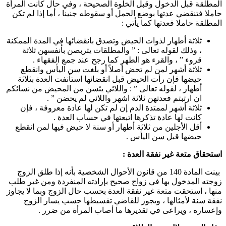
المطلقة قبل الدخول وقبل الخلوة الصحيحة ، وفي حال كانت المرأة
حاملا فتنقضي عدتها بوضع الحمل أو سقوطه جنينا ، أما إذا لم تكن
المطلقة حاملا فعدتها كما يأتي :
ثلاثة أطهار لذوات الحيض وتصدق بانقضائها في المدة الممكنة
، وذلك لقوله تعالى : ” والمطلقات يتربصن بأنفسهن ثلاثة
قروء ” ، والقرء هو الطهر كما رجح عند جمع الفقهاء .
ثلاثة أشهر لمن لم تحض أصلاً أو بلغت سن اليأس وانقطع
حيضها فإن رأت الحيض قبل انقضائها استأنفت العدة بثلاثة
أطهار ، لقوله تعالى ” : واللائي يئسن من المحيض من نسائكم
ان ارتبتم فعدتهن ثلاثة اشهر واللائي لم يحضن ” .
ثلاثة أشهر لممتدة الدم إن لم تكن لها عادة معروفة ، فإن
كانت لها عادة تذكرها اتبعتها في حساب العدة .
أقل الأجلين من ثلاثة أطهار أو سنة لا حيض فيها لمن انقطع
حيضها قبل سن اليأس .
استحقاق متعة غير نفقة العدة :
بينت المادة 140 من قانون الأحوال الشخصية بأنه إذا طلق الزوج
زوجته المدخول بها في زواج صحيح بإرادته المنفردة ومن غير طلب
منها ، استحقت متعة غير نفقة العدة بحسب حال الزوج وبما لا يجاوز
نفقة سنة لأمثالها ، ويجوز للقاضي تقسيطها حسب يسار الزوج
وإعساره ، ويراعى في تقديرها ما أصاب المرأة من ضرر .