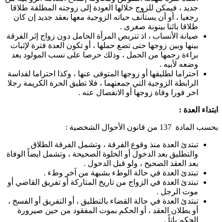
جديد ، فيمكن للزوج خلالها العودة إلى زوجته المطلقة طلاقا
رجعيا ، أو أن يستأنف حياته الزوجية معها بعقد جديد إن كان
طلاقا بائنا بينونة صغرى .
صيانة الأنساب ، اذ تتربص المرأة الحامل دون زواج إثر الفرقة
بينها وبين زوجها حتى تضع حملها ، أو تكون العدة فترة لإثبات
براءة رحمها من الحمل ، وذلك حرصا على نسب المولود بعد
وضعه لأبيه .
احتراما لطليقها أو زوجها المتوفى عنها ، وكذا احتراما لقداسة
الرابطة الزوجية التي جمعتهما ، فلا تطيق الحرة الكريمة رجلا
اخر فورا وفاة زوجها أو الانفصال عنه .
ابتداء العدة :
بحسب المادة 137 من قانون الأحوال الشخصية :
تبتدئ العدة منذ وقوع الفرقة ، وتشمل الفرقة الطلاق
والتطليق بعد الدخول أو الخلوة الصحيحة ، وتشمل ايضاً الوفاة
بعد العقد الصحيح ، ولو قبل الدخول .
تبتدئ العدة في حالة الوطء بشبهة من آخر وطء .
تبتدئ العدة في الزواج من تاريخ المتاركة أو تفريق القاضي أو
موت الرجل .
تبتدئ العدة في حالة القضاء بالتطليق ، أو التفريق أو الفسخ ،
أو بطلان العقد ، أو الحكم بموت المفقود من حين صيرورة
الحكم باتاً .