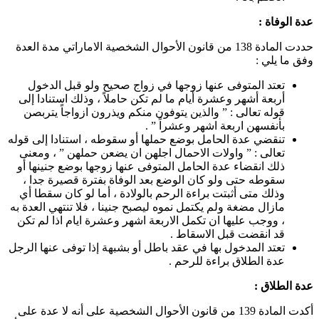
عدة الوفاة :
حددت المادة 138 من قانون الأحوال الشخصية الاماراتي مدة العدة
وفق ما يلي :
تعتد المتوفى عنها زوجها في زواج صحيح ولو قبل الدخول
أربعة أشهر وعشرة أيام ما لم تكن حاملاً ، وذلك استنادا إلى
قوله تعالى : ” والذين يتوفون منكم ويذرون ازواجاً يتربصن
بأنفسهن اربعة اشهر وعشراً ” .
تنقضي عدة الحامل بوضع حملها أو سقوطه ، استنادا إلى قوله
تعالى : ” واولات الاحمال اجلهن ان يضعن حملهن ” ، ومعنى
ذلك انقضاء عدة الحامل المتوفى عنها زوجها بوضع جنينها أو
سقوطه حتى ولو كان الوضع بعد الوفاة بفترة قصيرة جدا ،
وذلك متى أثبتت براءة الرحم بالولادة ، أما لو كان سقطا أي
مازال مضغة ولم يكتمل نموه ليصبح جنينا ، فلا تنتهي العدة به
، ووجب عليها ان تكمل الاربعة اشهر وعشرة ايام اذا لم تكن
قد انقضت قبل الاسقاط .
تعتد المدخول بها في عقد باطل أو بشبهة إذا توفى عنها الرجل
عدة الطلاق براءة للرحم .
عدة الطلاق :
أكدت المادة 139 من قانون الأحوال الشخصية على أنه لا عدة على