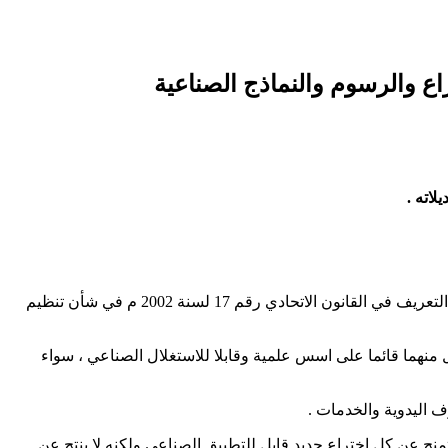
راع والرسوم والنماذج الصناعیة
لاته .
تعرف براءة الاختراع بأنها سند الحمایة الذي تمنحه ادارة الملكیة الصناعیة في وزارة المالية والصناعة باسم الدولة عن الاختراع ، وقد جاء هذا التعريف في القانون الاتحادي رقم 17 لسنة 2002 م في شأن تنظیم
ل منھما قائما على اسس علمیة وقابلا للاستغلال الصناعي ، سواء
ف الیدویة والخدمات .
تمنح عن كل اختراع جدید قابل للتطبیق الصناعي ولكنه لا ینتج عن