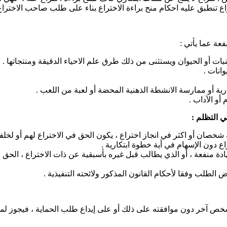
ع تنطبق عليه احكام منح براءة الاختراع بناء على طلب صاحب الاختراع أ
ج النبات أو الحيوان ويستثنى من ذلك طرق علم الاحیاء الدقیقة ومنتجاتھا .
انات .
ریة أو ممارسة الانشطة الذھنیة المحضة أو لعبة من اللعب .
أو الآداب .
ي التظلم :
شخصان أو اكثر في انجاز اختراع ، یكون الحق في الاختراع لھم أو لخلفائ
 دون الإسهام في أیة خطوة ابتكارية .
ة منفعة ، أو الذي یطالب قبل غیره بأسبقیة عن ذات الاختراع ، الحق ف
طلب وفقا لأحكام القانون المذكور ولائحته التنفیذیة .
شخص آخر دون موافقته على ذلك أو على إیداع طلب الحمایة ، فیجوز لمن