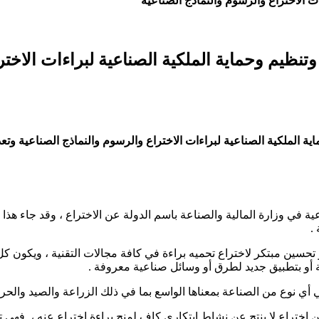
ات الاختراع والرسوم والنماذج الصناعیة
وتنظیم وحمایة الملكیة الصناعیة لبراءات الاخت
ة الملكیة الصناعیة لبراءات
الاختراع والرسوم والنماذج الصناعیة
وتعدي
.
 تحسين مبتكر لاختراع تحميه براءة في كافة مجالات التقنية ، ويكون ك
أو بتطبیق جدید لطرق أو وسائل صناعیة معروفة .
في أي نوع من الصناعة بمعناھا الواسع بما في ذلك الزراعة والصید والحر
عن اختراع لا ینتج عن نشاط ابتكاري كاف لمنح براءة اختراع عنه ، فهي 