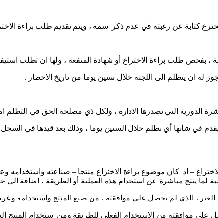
رع كتابة عن رغبته في عدم ذكر اسمه ، ویتم تقدیم طلب براءة الاختراع وب
ة ، بفحص طلب براءة الاختراع أو شھادة المنفعة ، ولھا ان تطلب استیفاء م
 له ان یتظلم الى اللجنة خلال ستین یوما من تاریخ الاخطار .
شرة الدوریة التي تصدرھا الادارة ، ولكل ذي مصلحة الحق في التظلم اما
یقدم في شأنھا أي تظلم خلال الستين يوما ، وذلك بعد قیدھا في السجل ، 
لاختراع – اذا كان موضوع براءة الاختراع منتجا – صناعته واستخدامه وعرض
ة لما ینتج مباشرة عن استخدام ھذه العملیة أو الطریقة ، اضافة الى حق
 الغیر ، الذي لم یحصل على موافقته ، من صنع المنتج واستخدامه وعرضه
یحصل على موافقته من الاستخدام الفعلي للطریقة ومن استخدام المنتج 