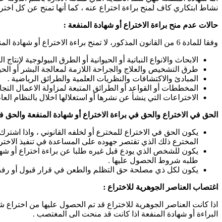
نشاط ابتكاري كاف لمنح براءة اختراع عنه ، كما أنها تمنح عن كل اخترا
حالات عدم منح براءة الاختراع أو شھادة المنفعة :
وفقا للمادة 6 من القانون المذكور، لا تمنح براءة الاختراع أو شھادة المنفعة عما يأتي :
الابحاث والانواع النباتیة أو الحيوانية أو الطرق البیولوجیة لإنتا
طرق التشخيص والعلاج والجراحة اللازمة لمعالجة البشر أو الحيو
المبادئ والاكتشافات والنظریات العلمیة والطرائق الریاضیة .
المخططات أو القواعد أو الطرائق المتبعة لمزاولة الاعمال التجا
الاختراعات التي ینشأ عن نشرھا أو استغلالھا اخلال بالنظام العام 
الحق في الاختراع والحق في براءة الاختراع أو شھادة المنفعة والحق ف
یكون الحق في الاختراع للمخترع أو لخلفه القانوني ، واذا اشترك 
المخترع ذلك الذي تقتصر جھوده على المساعدة في تنفیذ الاختراع
یكون للشخص الذي یودع قبل غیره طلبا عن براءة اختراع أو شھاد
طلبه شروط الحصول علیھا .
یكون لكل ذي مصلحة حق التظلم والطعن في قرار قبول أو رفض ال
اغتصاب العناصر الجوھریة للاختراع :
اذا كانت العناصر الجوھریة للاختراع قد تم الحصول علیھا من اختراع 
البراءة أو شھادة المنفعة اذا كانت قد منحت الى المغتصب .