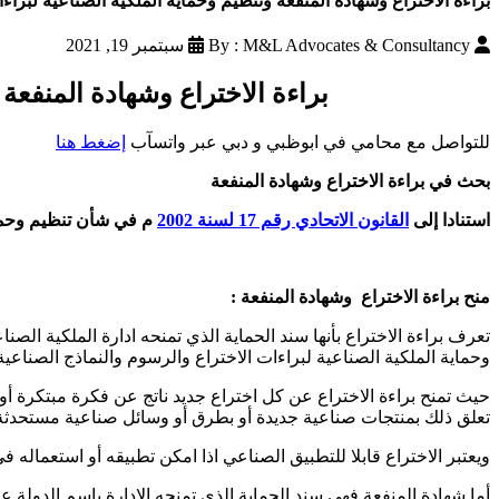
براءة الاختراع وشهادة المنفعة وتنظیم وحمایة الملكیة الصناعیة لبراء
By : M&L Advocates & Consultancy
سبتمبر 19, 2021
براءة الاختراع وشهادة المنفعة 
للتواصل مع محامي في ابوظبي و دبي عبر واتسآب
إضغط هنا
بحث في براءة الاختراع وشهادة المنفعة
استنادا إلى
القانون الاتحادي رقم 17 لسنة 2002
م
في شأن تنظیم وحمای
منح براءة الاختراع وشهادة المنفعة :
وحمایة الملكیة الصناعیة لبراءات الاختراع والرسوم والنماذج الصناعیة 
حيث تمنح براءة الاختراع عن كل اختراع جديد ناتج عن فكرة مبتكرة أو
تعلق ذلك بمنتجات صناعیة جدیدة أو بطرق أو وسائل صناعیة مستحدثة 
ویعتبر الاختراع قابلا للتطبیق الصناعي اذا امكن تطبيقه أو استعماله 
أما شھادة المنفعة فهي سند الحمایة الذي تمنحه الادارة باسم الدولة 