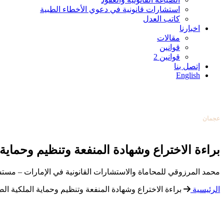
استشارات قانونية في دعوي الأخطاء الطبية
كاتب العدل
اخبارنا
مقالات
قوانين
قوانين 2
أبوظبي
إتصل بنا
0097126584004
English
دبي
0097142253131
عجمان
0097165388138
تواصل معنا
عبر البريد الإلكتروني
أبوظبي
0097126584004
براءة الاختراع وشهادة المنفعة وتنظیم وحمایة 
محمد المرزوقي للمحاماة والاستشارات القانونية في الإمارات – مستش
الرئيسية
براءة الاختراع وشهادة المنفعة وتنظیم وحمایة الملكیة الص