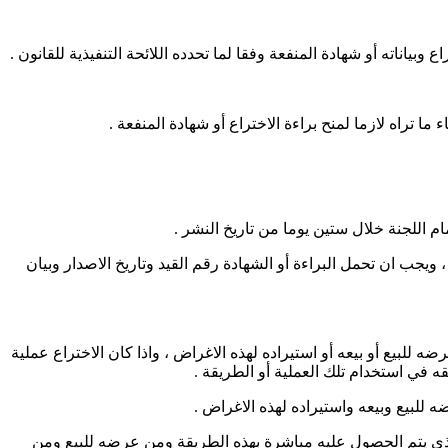
یاناته أو شھادة المنفعة وفقا لما تحدده اللائحة التنفیذیة للقانون .
ا تراه لازما لمنح براءة الاختراع أو شھادة المنفعة .
م اللجنة خلال ستین یوما من تاریخ النشر .
ویجب ان تحمل البراءة أو الشھادة رقم القید وتاریخ الاصدار وبیان
ه للبیع أو بیعه أو استیراده لھذه الاغراض ، واذا كان الاختراع عملیة
ه في استخدام تلك العملیة أو الطریقة .
 للبیع وبیعه واستیراده لھذه الاغراض .
الذي يتم الحصول عليه مباشرة بھذه الطریقة ومن عرضه للبیع ومن