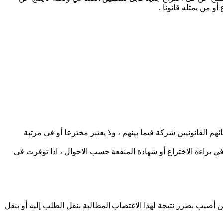
و من يمثله قانونا .
ھم القانونیین شركة فیما بینھم ، ولا یعتبر مخترعا أو في مرتبة
ي براءة الاختراع أو شھادة المنفعة حسب الاحوال ، اذا توفرت في
 أصیب بضرر نتیجة لھذا الاغتصاب المطالبة بنقل الطلب إليه أو بنقل