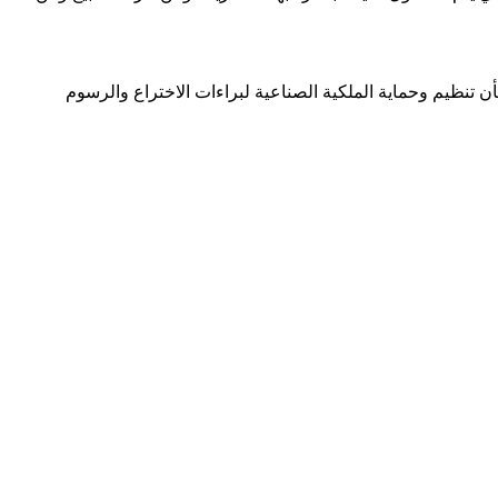
رضا لكل النقاط المتعلقة ببراءة الاختراع وشهادة المنفعة استنادا إلى القانون الاتحادي رقم 17 لسنة 2002 م في شأن تنظیم وحمایة الملكیة الصناعیة لبراءات الاختراع والرسوم