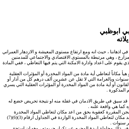
بي ابوظبي
 في اذهاننا ، حيث انه ومع ارتفاع مستوى المعيشة و الازدهار العمراني
مزارع ، وهي مرتبطة بالمستوى الاقتصادي والاجتماعي للمدمنين
يقوم على اعداد وادارة الامكنة التي يتم فيها التعاطي ، ففي المادة
كاناً لتعاطي أية مادة من المواد المخدرة أو المؤثرات العقلية
سنوات ولا تزيد على عشر سنوات وبالغرامة التي لا تقل عن عشرين ألف درهم كل من أدار أو
المواد المخدرة أو المؤثرات العقلية المنصوص علىها في الجداول أرقام (3) و (6) و (7) و (8) المرفقة بهذا القانون أو أية مادة من المواد المخدرة أو المؤثرات العقلية التي يسري
ما قد سيق في طريق الادمان في غفلة منه او نتيجة تحريض خضع له
كما هي واقعة علىه .
السجن المقررة كعقوبة بحق من اعد مكان لتعاطي المواد المخدرة
الواردة في الجداول ارقام (1)(2)(4)(5) لا تقل عن عشر سنوات ولا تزيد على خمس عشرة سنة ، بينما مدة السجن المقررة كعقوبة بحق من اعد مكان لتعاطي المواد المخدرة الواردة في الجداول ارقام (3)(6)(7)
 وفي ذلك محاولة لردع المجرم عن تكرار جريمته ، وهو ان استحق