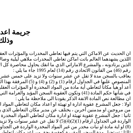
جريمة اعدا
وذلك وفق
ان الحديث عن الاماكن التي يتم فيها تعاطي المخدرات والمؤثرات العقلية
اللذين يشهدهما العالم باتت اماكن تعاطي المخدرات ملاهي ليلية وصا
الذين يرتادونه ، والمشرع الاماراتي الذي ما انفك يحاول محاصرة كل ا
رقم (46) من القانون الاتحادي رقم (14) لعام 1995 جاء ما يلي :
يعاقب بالسجن مدة لا تقل عن عشر سنوات ولا تزيد على خمس عشرة سنة و
المنصوص علىها في الج
في شأنها حكم المادة (41) وتكون العقوبة السجن المؤبد والغرامة التي لا تقل عن عشرين ألف درهم في حالة العود إلى ارتكاب أي من الجرائم المذكورة .
ان مطالعة نص المادة الانفة الذكر يقودنا الى ملاحظة ما يلي :
اولا : جعل المشرع عقوبة ادارة او تهيئة او اعداد مكان لتعاطي الم
من مروجين او مدمنين أخرىن ، يختلف عن مدير مكان التعاطي الذي يق
ثانيا : جعل المشرع عقوبة تهيئة او ادارة مكان لتعاطي المواد المخدر
(8) او اية مادة او نبات مخدر من غير المواد المخدرة الواردة في الجداول الملحقة في هذا القانون هي لا تقل عن سبع سنوات ولا تزيد على عشر سنوات .
ثالثا : تستحيل مدة السجن المقررة كعقوبة بحق من اعد مكان لتعاطي ا