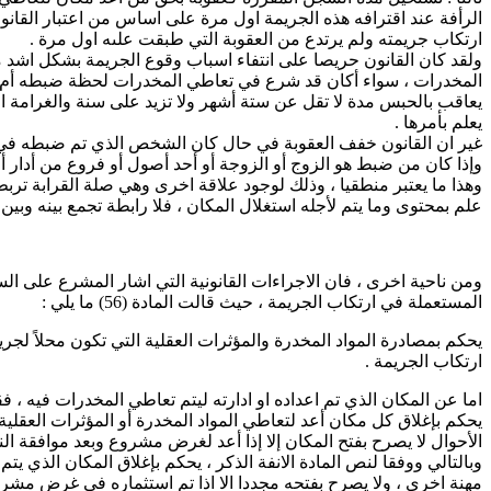
الرأفة عند اقترافه هذه الجريمة اول مرة على اساس من اعتبار القانو
ارتكاب جريمته ولم يرتدع من العقوبة التي طبقت علىه اول مرة .
المخدرات ، سواء أكان قد شرع في تعاطي المخدرات لحظة ضبطه أم لا ، طالم
يعاقب بالحبس مدة لا تقل عن ستة أشهر ولا تزيد على سنة والغرامة 
يعلم بأمرها .
غير ان القانون خفف العقوبة في حال كان الشخص الذي تم ضبطه في مكان 
وإذا كان من ضبط هو الزوج أو الزوجة أو أحد أصول أو فروع من أدار أو
وهذا ما يعتبر منطقيا ، وذلك لوجود علاقة اخرى وهي صلة القرابة 
علم بمحتوى وما يتم لأجله استغلال المكان ، فلا رابطة تجمع بينه وبي
ومن ناحية اخرى ، فان الاجراءات القانونية التي اشار المشرع على ال
المستعملة في ارتكاب الجريمة ، حيث قالت المادة (56) ما يلي :
يحكم بمصادرة المواد المخدرة والمؤثرات العقلية التي تكون محلاً لج
ارتكاب الجريمة .
اما عن المكان الذي تم اعداده او ادارته ليتم تعاطي المخدرات فيه ، فقد حددت م
يحكم بإغلاق كل مكان أعد لتعاطي المواد المخدرة أو المؤثرات العقلية 
الأحوال لا يصرح بفتح المكان إلا إذا أعد لغرض مشروع وبعد موافقة النيا
وبالتالي ووفقا لنص المادة الانفة الذكر ، يحكم بإغلاق المكان الذي
مهنة اخرى ، ولا يصرح بفتحه مجددا الا اذا تم استثماره في غرض مشروع 