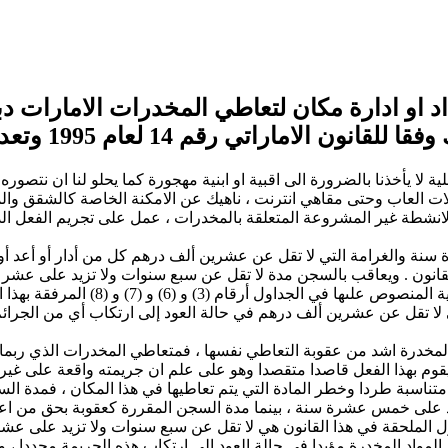
د او ادارة مكان لتعاطي المخدرات الامارات د
ا للقانون الاماراتي رقم 14 لعام 1995 وتعديلاته
 لا يأخذنا بالضرورة الى اقبية او ابنية مهجورة كما يحلو لنا ان نتصوره
لات العاب وحتى مقاهي انترنت ، ناهيك عن الامكنة الخاصة كالشقق وال
لانشطة غير المشروعة المتعلقة بالمخدرات ، عمل على تجريم الفعل الذي 
الغرامة التي لا تقل عن عشرين ألف درهم كل من أدار أو أعد أو هيأ م
داول أرقام (1) و (2) و (4) و (5) المرفقة بهذا القانون . ويعاقب بالسجن مدة لا تقل عن سبع 
أعد أو هيأ مكاناً لتعاطي أية مادة من 
واد المخدرة اشد من عقوبة التعاطي نفسها ، فمتعاطي المخدرات الذي رب
وم بهذا الفعل قاصدا متقصدا وهو على علم ان جريمته واقعة على غيره 
ة متناسبة طردا وخطر المادة التي يتم تعاطيها في هذا المكان ، فمدة 
لمواد المخدرة مؤبدا في حالة العود الى ارتكاب هذه الجريمة مجددا ،