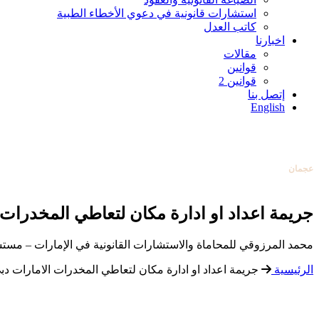
استشارات قانونية في دعوي الأخطاء الطبية
كاتب العدل
اخبارنا
مقالات
قوانين
قوانين 2
أبوظبي
إتصل بنا
0097126584004
English
دبي
0097142253131
عجمان
0097165388138
تواصل معنا
عبر البريد الإلكتروني
أبوظبي
0097126584004
جريمة اعداد او ادارة مكان لتعاطي المخدرات 
محمد المرزوقي للمحاماة والاستشارات القانونية في الإمارات – مستش
الرئيسية
جريمة اعداد او ادارة مكان لتعاطي المخدرات الامارات دب