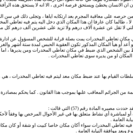
ن ان الانسان يخطئ ويستحق فرصة اخرى ، الا انه لا يستحق هذه الرأفة
ا كان عارفا ان هذا المكان الذي دخل اليه يتم فيه تعاطي المخدرات ، حيث
التي لا تقل عن عشرة آلاف درهم ولا تزيد على عشرين ألف درهم كل من
تعاطي المخدرات يمت بصلة قرابة للشخص المسؤول عن ادارة المكان ، حيث
 أعد أو هيأ المكان المذكور تكون العقوبة الحبس لمدة ستة أشهر والغر
تربط بين الشخص الذي ضبط في مكان تعاطي المخدرات ومن يديرها ، ا
ن المكان او من يديره سوى تعاطي المخدرات .
سلطات القيام بها عند ضبط مكان معد ليتم فيه تعاطي المخدرات ، هي مص
ريمة من الجرائم المعاقب علىها بموجب هذا القانون . كما يحكم بمصادر
صيره المادة رقم (57) التي قالت :
أو لمباشرة أي نشاط متعلق بها في غير الأحوال المرخص بها وفقاً لأحكام
بة العامة .
 يتم فيه تعاطي المخدرات سواء أكان مكان خاصا كبيت او شقة أو كان مك
وبعد موافقة النيابة العامة .