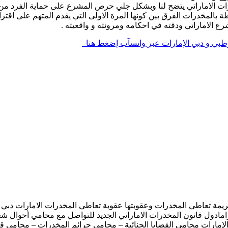
رات الاماراتي يتضح لنا وبشكل جلي حرص المشرع على حماية الفرد من
ة بالمخدرات الفرق بين كونها المرة الاولى التي يقدم المتهم على اقت
شرع الاماراتي ودقته في احكامه ومرونته و واقعيته .
وظبي و دبي الإمارات عبر واتسآب إضغط هنا
مة تعاطي المخدرات وعقوبتها عقوبة تعاطي المخدرات الامارات دبي
امادول قانون المخدرات الاماراتي الجديد للتواصل مع محامي أحوال 
 الإمارات محامي القضايا الجنائية – محامي جرائم المخدرات – محامي 