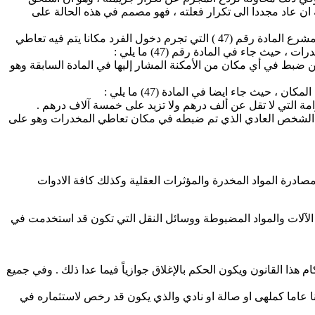
 ان عاد مجددا الى تكرار فعلته ، فهو مصمم في هذه الحالة على
ولقد كان القانون حريصا على انتفاء اسباب وقوع الجريمة بشكل اشد من حرصه على معاقبة المجرم بعد ارتكابه اياها ، وتجلى ذلك في سن المشرع المادة رقم (47 ) التي تجرم دخول الفرد مكانا يتم فيه تعاطي
 جاء في المادة رقم (47) ما يلي :
 ضبط في أي مكان من الأمكنة المشار إليها في المادة السابقة وهو
 جاء ايضا في المادة (47) ما يلي :
امة التي لا تقل عن ألف درهم ولا تزيد على خمسة آلاف درهم .
ما الشخص العادي الذي تم ضبطه في مكان تعاطي المخدرات وهو على
ادرة المواد المخدرة والمؤثرات العقلية وكذلك كافة الادوات
ة الآلات والمواد المضبوطة ووسائل النقل التي تكون قد استخدمت في
 هذا القانون ويكون الحكم بالإغلاق جوازياً فيما عدا ذلك . وفي جميع
انا عاما كملهى او صالة او نادي والذي يكون قد رخص لاستثماره في