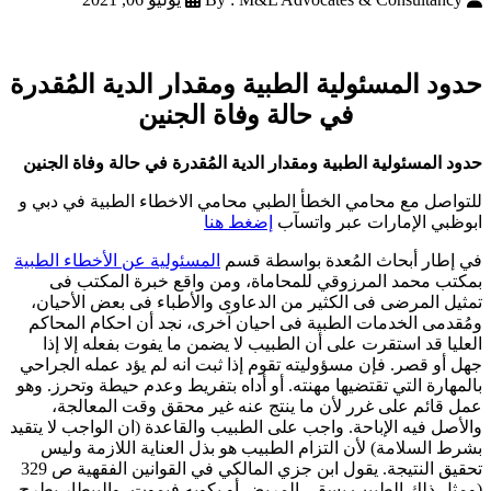
حدود المسئولية الطبية ومقدار الدية المُقدرة
في حالة وفاة الجنين
حدود المسئولية الطبية ومقدار الدية المُقدرة في حالة وفاة الجنين
للتواصل مع محامي الخطأ الطبي محامي الاخطاء الطبية في دبي و
ابوظبي الإمارات عبر واتسآب
إضغط هنا
في إطار أبحاث المُعدة بواسطة قسم
المسئولية عن الأخطاء الطبية
بمكتب محمد المرزوقي للمحاماة، ومن واقع خبرة المكتب فى
تمثيل المرضى فى الكثير من الدعاوى والأطباء فى بعض الأحيان،
ومُقدمى الخدمات الطبية فى احيان آخرى، نجد أن احكام المحاكم
العليا قد استقرت على أن الطبيب لا يضمن ما يفوت بفعله إلا إذا
جهل أو قصر. فإن مسؤوليته تقوم إذا ثبت انه لم يؤد عمله الجراحي
بالمهارة التي تقتضيها مهنته. أو أداه بتفريط وعدم حيطة وتحرز. وهو
عمل قائم على غرر لأن ما ينتج عنه غير محقق وقت المعالجة،
والأصل فيه الإباحة. واجب على الطبيب والقاعدة (ان الواجب لا يتقيد
بشرط السلامة) لأن التزام الطبيب هو بذل العناية اللازمة وليس
تحقيق النتيجة. يقول ابن جزي المالكي في القوانين الفقهية ص 329
(ومثل ذلك الطبيب يسقي المريض أو يكويه فيموت، واليبطار يطرح