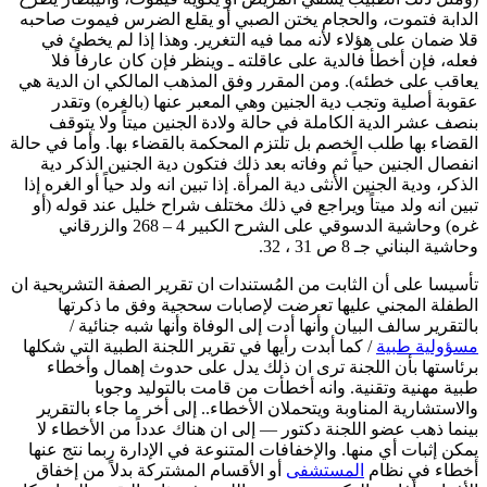
الدابة فتموت، والحجام يختن الصبي أو يقلع الضرس فيموت صاحبه
قلا ضمان على هؤلاء لأنه مما فيه التغرير. وهذا إذا لم يخطئ في
فعله، فإن أخطأ فالدية على عاقلته ـ وينظر فإن كان عارفاً فلا
يعاقب على خطئه). ومن المقرر وفق المذهب المالكي ان الدية هي
عقوبة أصلية وتجب دية الجنين وهي المعبر عنها (بالغره) وتقدر
بنصف عشر الدية الكاملة في حالة ولادة الجنين ميتاً ولا يتوقف
القضاء بها طلب الخصم بل تلتزم المحكمة بالقضاء بها. وأما في حالة
انفصال الجنين حياً ثم وفاته بعد ذلك فتكون دية الجنين الذكر دية
الذكر، ودية الجنين الأنثى دية المرأة. إذا تبين انه ولد حياً أو الغره إذا
تبين انه ولد ميتاً ويراجع في ذلك مختلف شراح خليل عند قوله (أو
غره) وحاشية الدسوقي على الشرح الكبير 4 – 268 والزرقاني
وحاشية البناني جـ 8 ص 31 ، 32.
تأسيسا على أن الثابت من المُستندات ان تقرير الصفة التشريحية ان
الطفلة المجني عليها تعرضت لإصابات سحجية وفق ما ذكرتها
بالتقرير سالف البيان وأنها أدت إلى الوفاة وأنها شبه جنائية /
مسؤولية طبية
/ كما أبدت رأيها في تقرير اللجنة الطبية التي شكلها
برئاستها بأن اللجنة ترى ان ذلك يدل على حدوث إهمال وأخطاء
طبية مهنية وتقنية. وانه أخطأت من قامت بالتوليد وجوبا
والاستشارية المناوبة ويتحملان الأخطاء.. إلى أخر ما جاء بالتقرير
بينما ذهب عضو اللجنة دكتور — إلى ان هناك عدداً من الأخطاء لا
يمكن إثبات أي منها. والإخفافات المتنوعة في الإدارة ربما نتج عنها
أخطاء في نظام
المستشفى
أو الأقسام المشتركة بدلاً من إخفاق