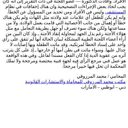
الأفراد. وأفادت الدكتورة — عضو اللجنة في ذات التقرير إلى انه كان
يجب اتخاذ بعض الإجراءات التصحيحية وان هناك إخفافات في نظام
المستشفى
وليس في الأفراد ومن تحديد من المسؤول عن الخطأ.
وانه لم يكن للطفل أي علامات عند ولادته مثل اللهاث ولم يكن هناك
خطأ أو إهمال من جانب الأخصائية التي قامت بعمل الولادة. ولا من
مساعدتها ولكن هناك سوء تصرف أو جهل بطريقة التعامل مع مثل
هؤلاء الأجنة رغم بذل الجهد لمحاولة إنقاذ الأجنة ـ وإذ كان البين من
أراء أعضاء اللجنة الطبية المشكلة لبيان الحالة أنها لم تتفق على رأي
واحد على إسناد الخطأ لمرتكبه. وقد ماتت الطفلة وبها إصابات لا
جدال عليها. وسواء ماتت في بطن أمها أو خارجها ـ إذ على كل يترتب
أثره من عقوبة الدية إذا كان الفعل مسنداً لفاعل. وفي هذه الواقعة
هو عمل فني مرجع الرأي فيه لجهة فنية مختصة ومرجحة ولا تملك
المحكمة ان تحل فيها خبيراً مرجحاً.
المحامي / محمد المرزوقي
مكتب محمد المرزوقي للمحاماة والاستشارات القانونية
دبي – ابوظبي – الامارات