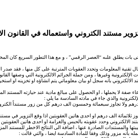
زوير مستند الكتروني واستعماله في القانون الا
ات يطلق علىه “العصر الرقمي” ، و مع هذا التطور السريع كان المخترق
لإلكترونية وغيرها ، ومن جملة الجرائم الالكترونية التي وصفها القان
د الالكتروني بأنه سجل او بيان معلوماتي يتم انشاؤه او تخزينه او استخر
ء صفة لا يحملها ، او الحصول على مبالغ مادية عند حيازته المستند الم
لكترونية والذي جاء في مادته السادسة ما يلي :
 ولا تجاوز سبعمائة وخمسون الف درهم كل من زور مستنداً الكترونياً 
ز ثلاثمائة الف درهم او احدى هاتين العقوبتين اذا وقع التزوير في مست
تند الالكتروني وحدد عقوبته بالحبس والغرامة او احدى هاتين العقوبتي
ا والمستندات الصادرة عنها ، اضافة الى النتائج الاخطر للمستند المز
ه بأنه مزور وذلك وفقا للمادة السادسة ايضا ، والتي قالت :