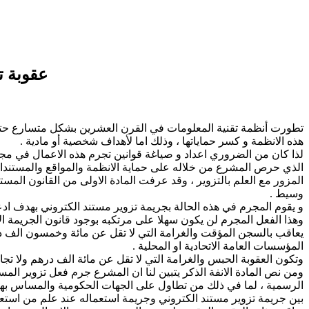
عقوبة ت
تطورت أنظمة تقنية المعلومات في القرن العشرين بشكل متسارع حتى ب
هذه الانظمة و كسر حماياتها ، وذلك اما لأهداف شخصية أو مادية .
الذي حرص المشرع من خلاله على حماية الانظمة والمواقع والمستندات ا
المزور مع العلم بالتزوير ، وقد عرفت المادة الاولى من القانون المستن
وسيط .
و يقوم المجرم في هذه الحالة بجريمة تزوير مستند الكتروني بهدف ادعا
وهذا الفعل المجرم لن يكون سهلا على مرتكبه بوجود قانون الجريمة الإ
يعاقب بالسجن المؤقت والغرامة التي لا تقل عن مائة وخمسون الف درهم
المؤسسات العامة الاتحادية او المحلية .
وتكون العقوبة الحبس والغرامة التي لا تقل عن مائة الف درهم ولا تجاو
ومن نص المادة الانفة الذكر يتبين لنا ان المشرع جرم فعل تزوير المس
الرسمية ، لما في ذلك من تطاول على الجهات الحكومية والمساس بهيبته
بين جريمة تزوير مستند الكتروني وجريمة استعماله عند علم من استعمل