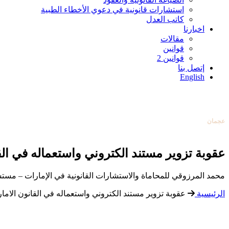
استشارات قانونية في دعوي الأخطاء الطبية
كاتب العدل
اخبارنا
مقالات
قوانين
قوانين 2
إتصل بنا
English
أبوظبي
0097126584004
دبي
0097142253131
عجمان
0097165388138
تواصل معنا
عبر البريد الإلكتروني
عقوبة تزوير مستند الكتروني واستعماله في ال
أبوظبي
0097126584004
محمد المرزوقي للمحاماة والاستشارات القانونية في الإمارات – مستش
الرئيسية
عقوبة تزوير مستند الكتروني واستعماله في القانون الاما