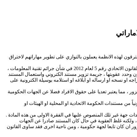
ماراتي
ون لهذه الانظمة يعملون بالتوازي على تطوير مهاراتهم لاختراق
لذا كان من الضروري اعداد و صياغة قوانين تجرم هذه الاعمال في مجال تقنية المعلومات وتحدد العقوبات المترتبة على كل منها ، فقد صدر القانون الاتحادي رقم 5 لعام 2012 في شأن جرائم تقنية المعلومات ،
ون وحدد عقوبتها ، جريمة تزوير مستند الكتروني واستعمال المستند
اجه او نسخه او ارساله او ابلاغه او استلامه بوسيلة الكترونية على
زور ، مما يعتبر تعديا على حقوق الافراد فضلا عن الجهات الحكومية
من مستندات الحكومة الاتحادية او المحلية او الهيئات او
ندات جهة غير تلك المنصوص علىها في الفقرة الاولى من هذه المادة .
ن ، ولكنه غلظ العقوبة في حال كان المستند صادرا عن الجهات
ور ان كان تابعا لجهة حكومية ، ومن ناحية اخرى فقد ساوى القانون