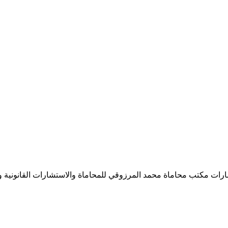
ب محاماة محمد المرزوقي للمحاماة والاستشارات القانونية واتسآب: 570005