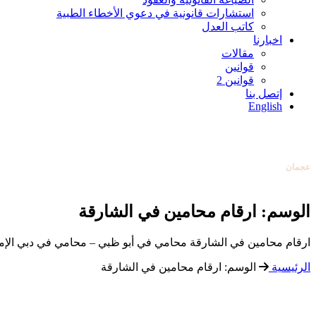
استشارات قانونية في دعوي الأخطاء الطبية
كاتب العدل
اخبارنا
مقالات
قوانين
قوانين 2
إتصل بنا
أبوظبي
English
0097126584004
دبي
0097142253131
عجمان
0097165388138
تواصل معنا
عبر البريد الإلكتروني
الوسم:
ارقام محامين في الشارقة
أبوظبي
0097126584004
ارقام محامين في الشارقة محامي في أبو ظبي – محامي في دبي الإمارات مكت
الرئيسية
الوسم:
ارقام محامين في الشارقة