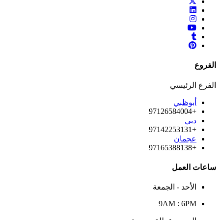
الفروع
الفرع الرئيسي
أبوظبي
+97126584004
دبي
+97142253131
عجمان
+97165388138
ساعات العمل
الأحد - الجمعة
9AM : 6PM