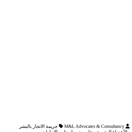
M&L Advocates & Consultancy
جريمة الاتجار بالبشر
والأعضاء البشرية محامي دبي ابوظبي الامارات