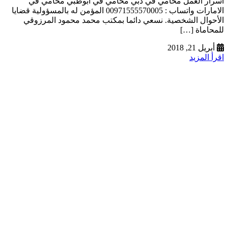
اسرار العمل محامي في دبي محامي في ابوظبي محامي في
الامارات واتساب : 00971555570005 المؤمن له بالمسؤولية قضايا
الأحوال الشخصية. نسعي دائما بمكتب محمد محمود المرزوقي
للمحاماة […]
أبريل 21, 2018
اقرأ المزيد