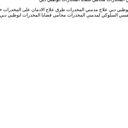
وظبي دبي علاج مدمني المخدرات طرق علاج الادمان على المخدرات خط
ظبي دبي الامارات واتساب : 00971555570005 العلاج النفسي السلوكي لمدمني المخدرات محامي ق