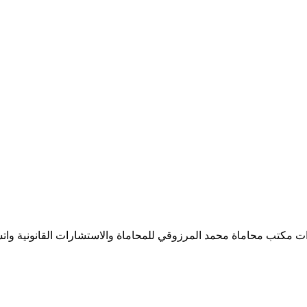
 محاماة محمد المرزوقي للمحاماة والاستشارات القانونية واتسآب: 555570005