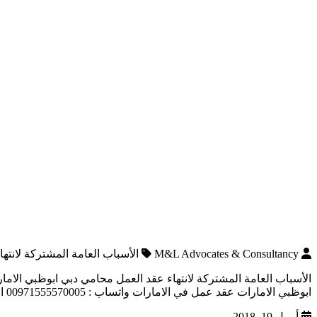
M&L Advocates & Consultancy
الأسباب العامة المشتركة لانته
ابوظبي الامارات عقد عمل في الامارات واتساب : 00971555570005 المؤمن له بالمسؤولية قضايا الأحوال الشخصية. نسعي دائما بمكتب محمد محمود المرزوقي للمحاماة والاستشارات القانونية […]
أبريل 19, 2018