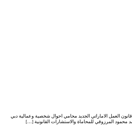
نتهاء عقد العمل محامي دبي ابوظبي الامارات وفقا لما جاء في قانون العمل الاماراتي رقم 8 لعام 1980 وتعديلاته قانون العمل الاماراتي الجديد محامي احوال شخصية وعمالية دبي