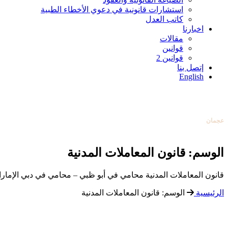
استشارات قانونية في دعوي الأخطاء الطبية
كاتب العدل
اخبارنا
مقالات
قوانين
قوانين 2
إتصل بنا
أبوظبي
English
0097126584004
دبي
0097142253131
عجمان
0097165388138
تواصل معنا
عبر البريد الإلكتروني
الوسم:
قانون المعاملات المدنية
أبوظبي
0097126584004
قانون المعاملات المدنية محامي في أبو ظبي – محامي في دبي الإمارات مكتب
الرئيسية
الوسم:
قانون المعاملات المدنية