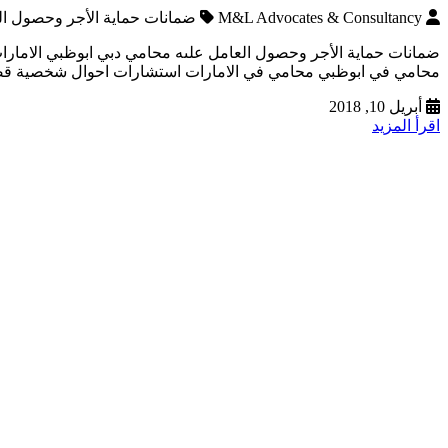
M&L Advocates & Consultancy
ضمانات حماية الأجر وحصول ال
ضمانات حماية الأجر وحصول العامل علىه محامي دبي ابوظبي الامارات 
محامي في ابوظبي محامي في الامارات استشارات احوال شخصية قضايا مخدرات حيازة واتساب : 00971555570005 المؤمن له بالمسؤولية
أبريل 10, 2018
اقرأ المزيد