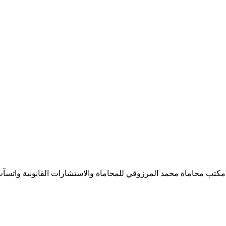
ماة محمد المرزوقي للمحاماة والاستشارات القانونية واتسآب: 971555570005