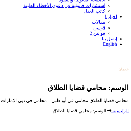
استشارات قانونية في دعوي الأخطاء الطبية
كاتب العدل
اخبارنا
مقالات
قوانين
قوانين 2
أبوظبي
إتصل بنا
0097126584004
English
دبي
0097142253131
عجمان
0097165388138
تواصل معنا
عبر البريد الإلكتروني
أبوظبي
0097126584004
الوسم:
محامي قضايا الطلاق
محامي قضايا الطلاق محامي في أبو ظبي – محامي في دبي الإمارات مكتب محا
الرئيسية
الوسم:
محامي قضايا الطلاق